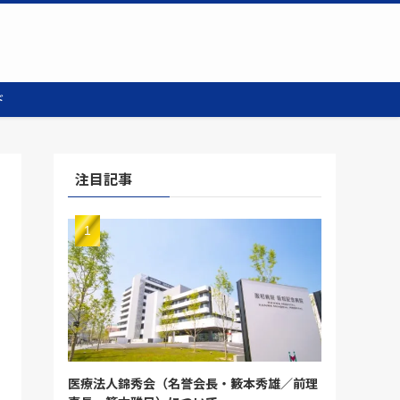
ド
注目記事
医療法人錦秀会（名誉会長・籔本秀雄／前理