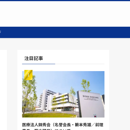
ド
注目記事
医療法人錦秀会（名誉会長・籔本秀雄／前理