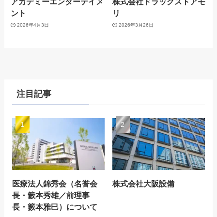
アカデミーエンターテイメ
株式会社ドラッグストアモ
ント
リ
2026年4月3日
2026年3月26日
注目記事
医療法人錦秀会（名誉会
株式会社大阪設備
長・籔本秀雄／前理事
長・籔本雅巳）について