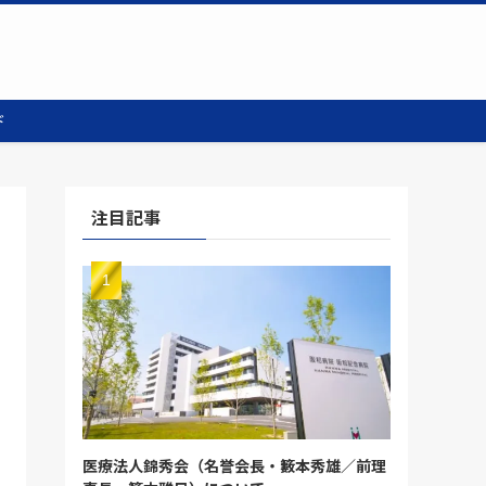
ド
注目記事
医療法人錦秀会（名誉会長・籔本秀雄／前理