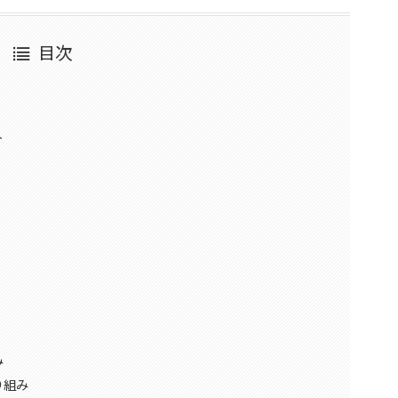
目次
ト
み
り組み